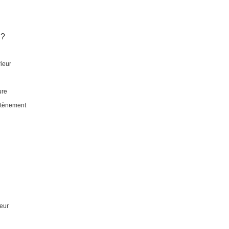
 ?
ieur
ure
utènement
eur