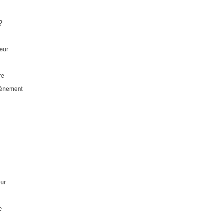
?
eur
re
tènement
ur
e